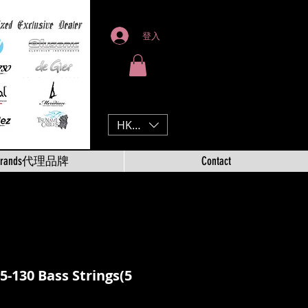
登入
HKD (HK$)
Brands代理品牌
Contact
45-130 Bass Strings(5