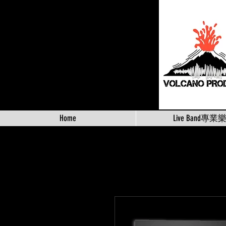
Home
Live Band專業