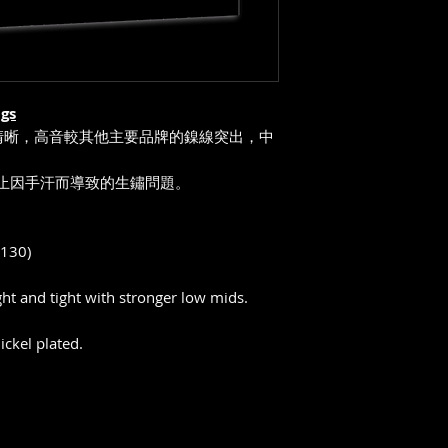
ngs
清晰，高音較其他主要品牌的鎳線突出，中
止因手汗而導致的生
鏽問題
。
.130)
ht and tight with stronger low mids.
ickel plated.