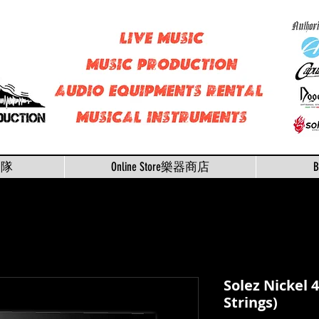
樂隊
Online Store樂器商店
Solez Nickel 
Strings)