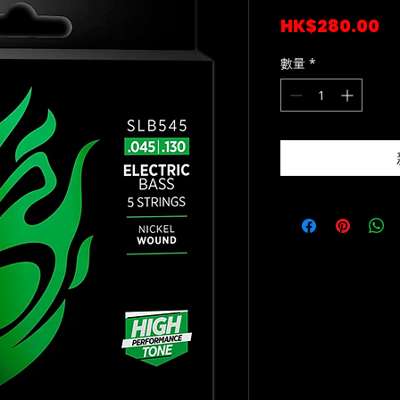
價
HK$280.00
格
數量
*