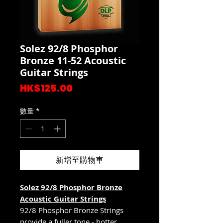
Solez 92/8 Phosphor
Bronze 11-52 Acoustic
Guitar Strings
價
HK$125.00
格
數量
*
新增至購物車
Solez 92/8 Phosphor Bronze
Acoustic Guitar Strings
92/8 Phosphor Bronze Strings
provide a fuller tone - hotter